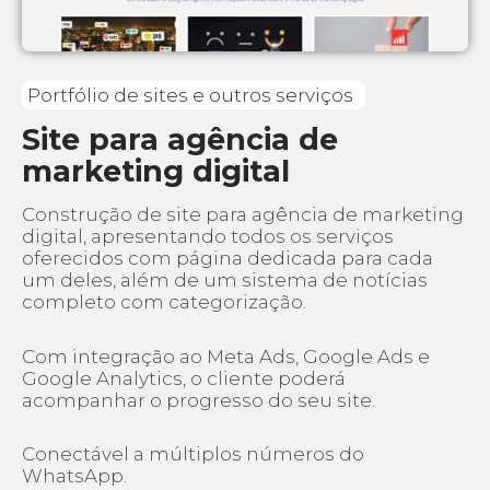
Portfólio de sites e outros serviços
Site para agência de
marketing digital
Construção de site para agência de marketing
digital, apresentando todos os serviços
oferecidos com página dedicada para cada
um deles, além de um sistema de notícias
completo com categorização.
Com integração ao Meta Ads, Google Ads e
Google Analytics, o cliente poderá
acompanhar o progresso do seu site.
Conectável a múltiplos números do
WhatsApp.