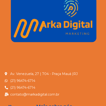
Av. Venezuela, 27 | 704 - Praça Mauá |RJ
(21) 96474-6714
(21) 96474-6714
contato@markadigital.com.br