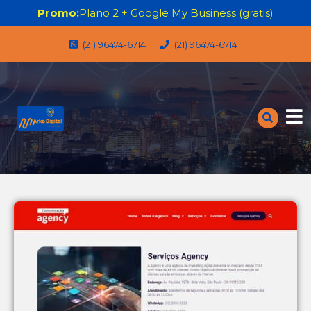
Promo:
Plano 2 + Google My Business (gratis)
(21) 96474-6714
(21) 96474-6714