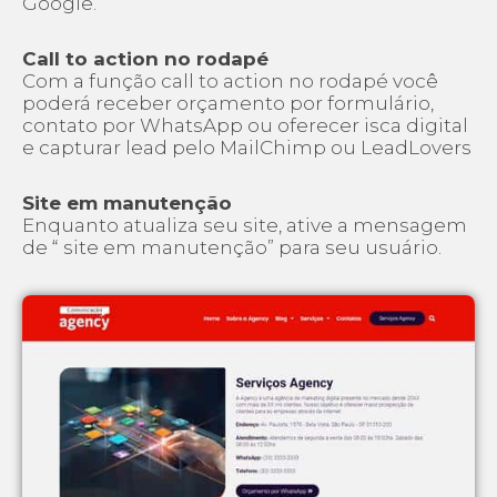
Google.
Call to action no rodapé
Com a função call to action no rodapé você
poderá receber orçamento por formulário,
contato por WhatsApp ou oferecer isca digital
e capturar lead pelo MailChimp ou LeadLovers
Site em manutenção
Enquanto atualiza seu site, ative a mensagem
de “ site em manutenção” para seu usuário.